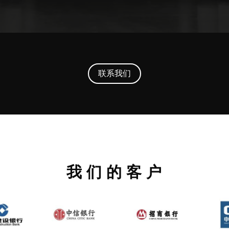
联系我们
我 们 的 客 户