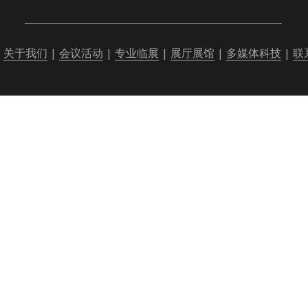
  
关于我们
  |  
会议活动
  |  
专业临展
  |  
展厅展馆
  |  
多媒体科技
  |  
联